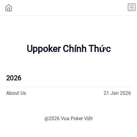
Uppoker Chính Thức
2026
About Us
21 Jan 2026
@2026 Vua Poker Việt