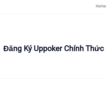
Home
Đăng Ký Uppoker Chính Thức