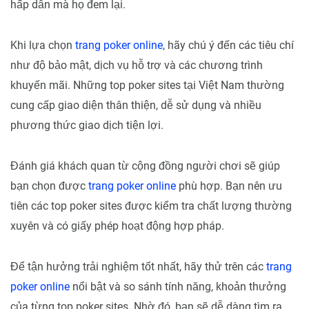
hấp dẫn mà họ đem lại.
Khi lựa chọn
trang poker online
, hãy chú ý đến các tiêu chí
như độ bảo mật, dịch vụ hỗ trợ và các chương trình
khuyến mãi. Những top poker sites tại Việt Nam thường
cung cấp giao diện thân thiện, dễ sử dụng và nhiều
phương thức giao dịch tiện lợi.
Đánh giá khách quan từ cộng đồng người chơi sẽ giúp
bạn chọn được
trang poker online
phù hợp. Bạn nên ưu
tiên các top poker sites được kiểm tra chất lượng thường
xuyên và có giấy phép hoạt động hợp pháp.
Để tận hưởng trải nghiệm tốt nhất, hãy thử trên các
trang
poker online
nổi bật và so sánh tính năng, khoản thưởng
của từng top poker sites. Nhờ đó, bạn sẽ dễ dàng tìm ra