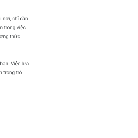
 nơi, chỉ cần
m trong việc
ương thức
 bạn. Việc lựa
 trong trò