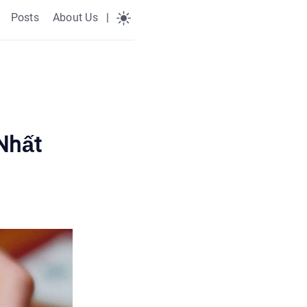
Posts
About Us
|
Nhất