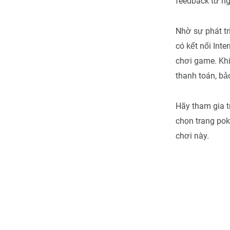
feedback từ n
Nhờ sự phát tr
có kết nối Int
chơi game. Kh
thanh toán, bả
Hãy tham gia t
chọn trang pok
chơi này.