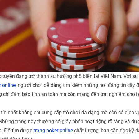
c tuyến đang trở thành xu hướng phổ biến tại Việt Nam. Với sự 
r online
, người chơi dễ dàng tìm kiếm những nơi đáng tin cậy đ
 chỉ đảm bảo tính an toàn mà còn mang đến trải nghiệm chơi 
 tín nhất không chỉ cung cấp trò chơi đa dạng mà còn có dịch v
 Những trang này thường có giấy phép hoạt động rõ ràng và đ
n. Để tìm được
trang poker online
chất lượng, bạn cần đọc kỹ đ