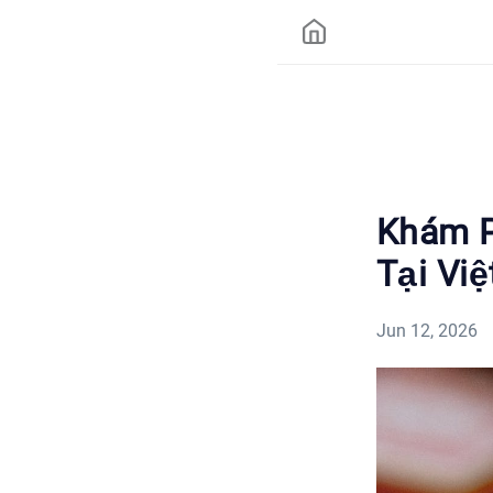
Khám P
Tại Vi
Jun 12, 2026