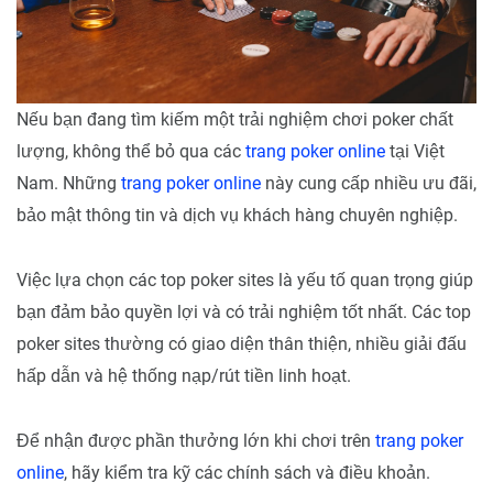
Nếu bạn đang tìm kiếm một trải nghiệm chơi poker chất
lượng, không thể bỏ qua các
trang poker online
tại Việt
Nam. Những
trang poker online
này cung cấp nhiều ưu đãi,
bảo mật thông tin và dịch vụ khách hàng chuyên nghiệp.
Việc lựa chọn các top poker sites là yếu tố quan trọng giúp
bạn đảm bảo quyền lợi và có trải nghiệm tốt nhất. Các top
poker sites thường có giao diện thân thiện, nhiều giải đấu
hấp dẫn và hệ thống nạp/rút tiền linh hoạt.
Để nhận được phần thưởng lớn khi chơi trên
trang poker
online
, hãy kiểm tra kỹ các chính sách và điều khoản.