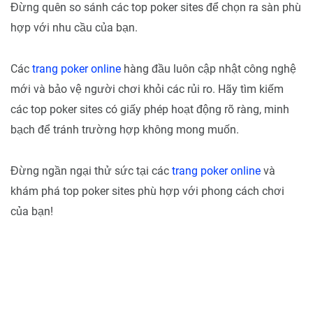
Đừng quên so sánh các top poker sites để chọn ra sàn phù
hợp với nhu cầu của bạn.
Các
trang poker online
hàng đầu luôn cập nhật công nghệ
mới và bảo vệ người chơi khỏi các rủi ro. Hãy tìm kiếm
các top poker sites có giấy phép hoạt động rõ ràng, minh
bạch để tránh trường hợp không mong muốn.
Đừng ngần ngại thử sức tại các
trang poker online
và
khám phá top poker sites phù hợp với phong cách chơi
của bạn!