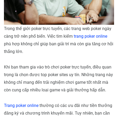
Trong thế giới poker trực tuyến, các trang web poker ngày
càng trở nên phổ biến. Việc tìm kiếm
trang poker online
phù hợp không chỉ giúp bạn giải trí mà còn gia tăng cơ hội
thắng lớn.
Khi bạn tham gia vào trò chơi poker trực tuyến, điều quan
trọng là chọn được top poker sites uy tín. Những trang này
không chỉ mang đến trải nghiệm chơi game tốt nhất mà
còn cung cấp nhiều loại game và giải thưởng hấp dẫn.
Trang poker online
thường có các ưu đãi như tiền thưởng
đăng ký và chương trình khuyến mãi. Tuy nhiên, bạn cần