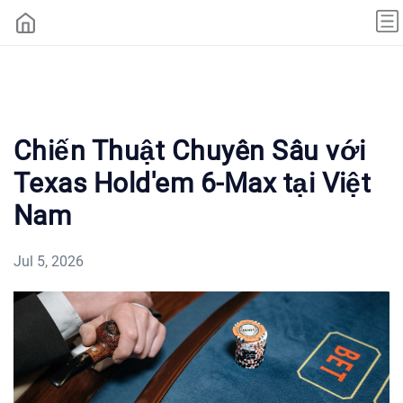
Chiến Thuật Chuyên Sâu với
Texas Hold'em 6-Max tại Việt
Nam
Jul 5, 2026