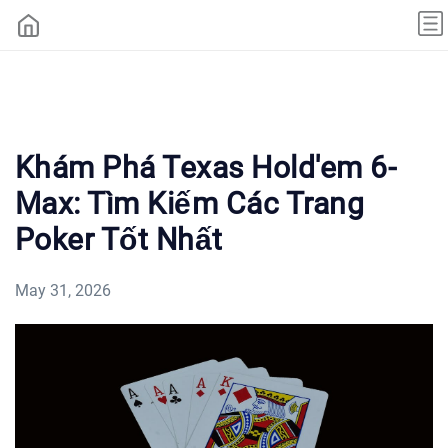
Khám Phá Texas Hold'em 6-
Max: Tìm Kiếm Các Trang
Poker Tốt Nhất
May 31, 2026