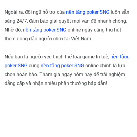
Ngoài ra, đội ngũ hỗ trợ của
nền tảng poker SNG
luôn sẵn
sàng 24/7, đảm bảo giải quyết mọi vấn đề nhanh chóng.
Nhờ đó,
nền tảng poker SNG
online ngày càng thu hút
thêm đông đảo người chơi tại Việt Nam.
Nếu bạn là người yêu thích thể loại game trí tuệ,
nền tảng
poker SNG
cùng
nền tảng poker SNG
online chính là lựa
chọn hoàn hảo. Tham gia ngay hôm nay để trải nghiệm
đẳng cấp và nhận nhiều phần thưởng hấp dẫn!