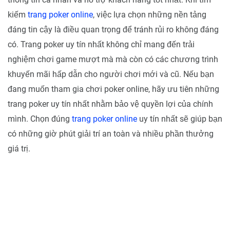
kiếm
trang poker online
, việc lựa chọn những nền tảng
đáng tin cậy là điều quan trọng để tránh rủi ro không đáng
có. Trang poker uy tín nhất không chỉ mang đến trải
nghiệm chơi game mượt mà mà còn có các chương trình
khuyến mãi hấp dẫn cho người chơi mới và cũ. Nếu bạn
đang muốn tham gia chơi poker online, hãy ưu tiên những
trang poker uy tín nhất nhằm bảo vệ quyền lợi của chính
mình. Chọn đúng
trang poker online
uy tín nhất sẽ giúp bạn
có những giờ phút giải trí an toàn và nhiều phần thưởng
giá trị.