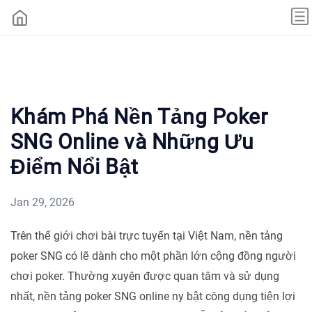
Khám Phá Nền Tảng Poker
SNG Online và Những Ưu
Điểm Nổi Bật
Jan 29, 2026
Trên thế giới chơi bài trực tuyến tại Việt Nam, nền tảng
poker SNG có lẽ dành cho một phần lớn cộng đồng người
chơi poker. Thường xuyên được quan tâm và sử dụng
nhất, nền tảng poker SNG online ny bật công dụng tiện lợi