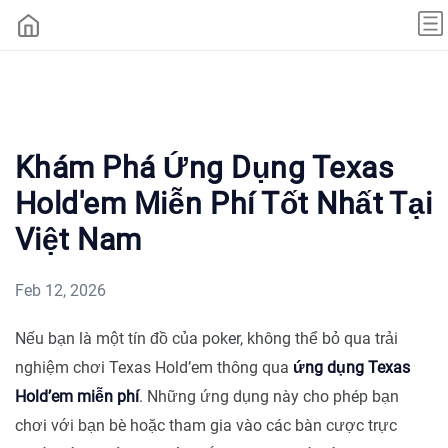
Khám Phá Ứng Dụng Texas
Hold'em Miễn Phí Tốt Nhất Tại
Việt Nam
Feb 12, 2026
Nếu bạn là một tín đồ của poker, không thể bỏ qua trải
nghiệm chơi Texas Hold’em thông qua
ứng dụng Texas
Hold’em miễn phí
. Những ứng dụng này cho phép bạn
chơi với bạn bè hoặc tham gia vào các bàn cược trực