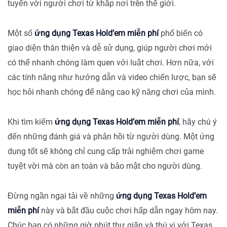
tuyến với người chơi từ khắp nơi trên thế giới.
Một số
ứng dụng Texas Hold’em miễn phí
phổ biến có
giao diện thân thiện và dễ sử dụng, giúp người chơi mới
có thể nhanh chóng làm quen với luật chơi. Hơn nữa, với
các tính năng như hướng dẫn và video chiến lược, bạn sẽ
học hỏi nhanh chóng để nâng cao kỹ năng chơi của mình.
Khi tìm kiếm
ứng dụng Texas Hold’em miễn phí
, hãy chú ý
đến những đánh giá và phản hồi từ người dùng. Một ứng
dụng tốt sẽ không chỉ cung cấp trải nghiệm chơi game
tuyệt vời mà còn an toàn và bảo mật cho người dùng.
Đừng ngần ngại tải về những
ứng dụng Texas Hold’em
miễn phí
này và bắt đầu cuộc chơi hấp dẫn ngay hôm nay.
Chúc bạn có những giờ phút thư giãn và thú vị với Texas